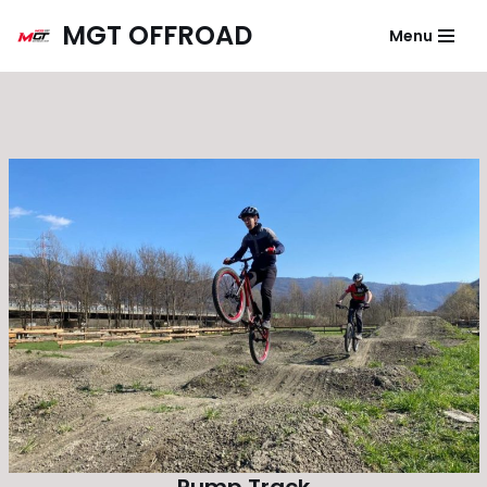
MGT OFFROAD
Menu
Vai
al
contenuto
Pump Track