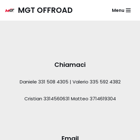
MGT OFFROAD
Menu
Vai
al
contenuto
Chiamaci
Daniele 331 508 4305 | Valerio 335 592 4382
Cristian 3314560631 Matteo 3714619304
Email